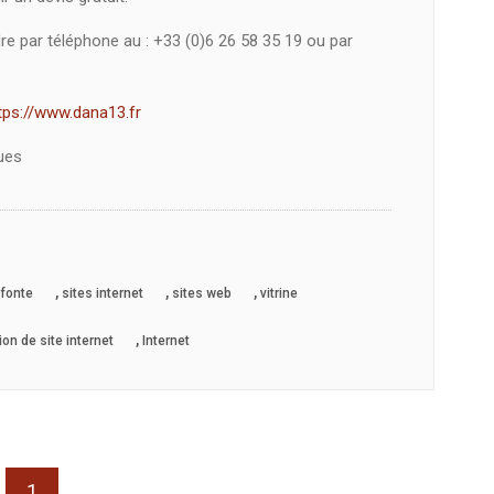
e par téléphone au : +33 (0)6 26 58 35 19 ou par
tps://www.dana13.fr
ues
,
,
,
efonte
sites internet
sites web
vitrine
,
on de site internet
Internet
1