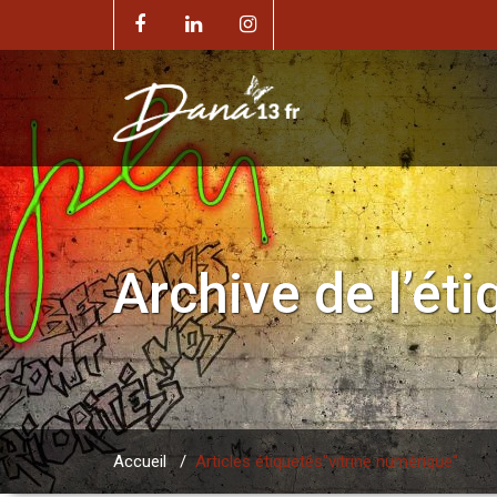
Archive de l’ét
Accueil
/
Articles étiquetés"vitrine numérique"