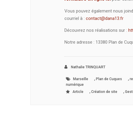
Vous pouvez également nous joindr
courriel à :
contact@dana13.fr
Découvrez nos réalisations sur :
ht
Notre adresse : 13380 Plan de Cuq
Nathalie TRINQUART
,
,
Marseille
Plan de Cuques
r
numérique
,
,
Article
Création de site
Gesti