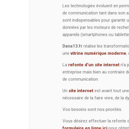
Les technologies évoluent en perman
de communication tant dans son a
sont indispensables pour garantir 
données par les moteurs de recherch
appareils (smartphones ou tablette
Dana13.fr
réalise les transformatio
une
vitrine numérique moderne
,
La
refonte d’un site internet
n’a 
entreprise mais bien au contraire d
de communication.
Un
site internet
est avant tout une 
nécessaire de la faire vivre, de la d
Vos besoins sont nos priorités.
Vous désirez effectuer la refonte d
formulaire en ligne ici
pour obteni