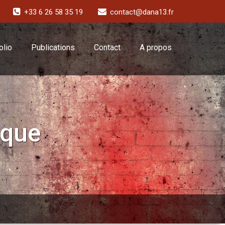
+33 6 26 58 35 19
contact@dana13.fr
olio
Publications
Contact
A propos
ique