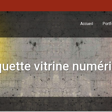
Accueil
Portf
iquette
vitrine numér