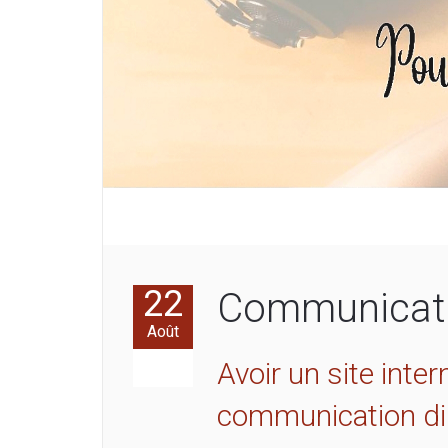
22
Communicatio
Août
Avoir un site inter
communication dig