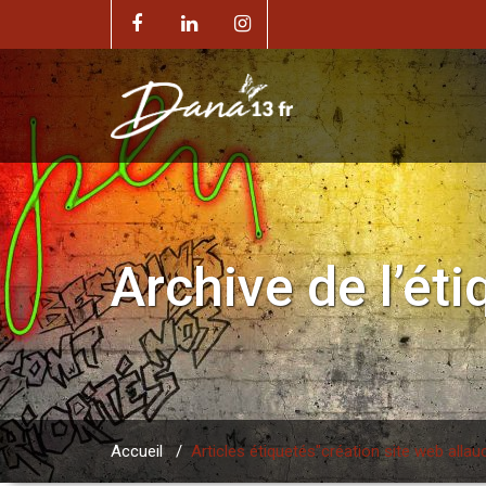
Archive de l’ét
Accueil
/
Articles étiquetés"création site web allau