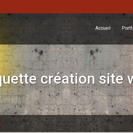
Accueil
Portf
iquette
création site 
ch"