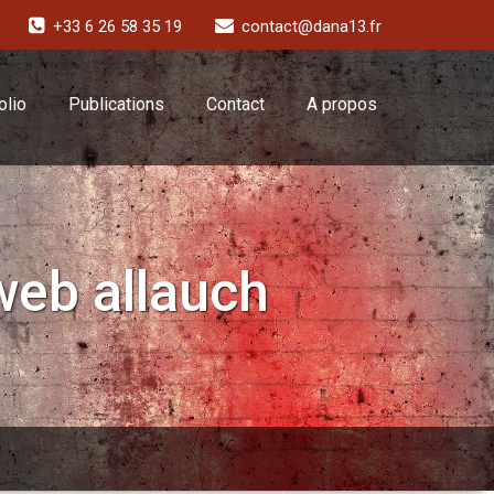
+33 6 26 58 35 19
contact@dana13.fr
olio
Publications
Contact
A propos
web allauch