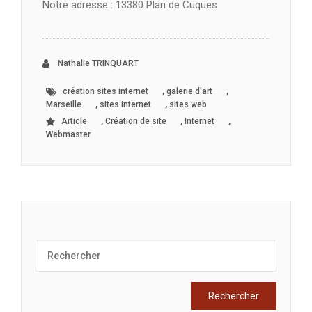
Notre adresse : 13380 Plan de Cuques
Nathalie TRINQUART
,
,
création sites internet
galerie d'art
,
,
Marseille
sites internet
sites web
,
,
,
Article
Création de site
Internet
Webmaster