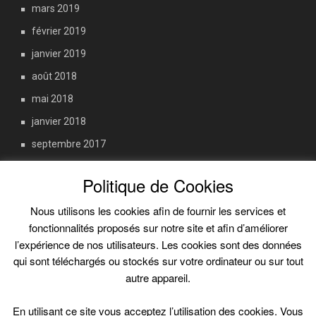
mars 2019
février 2019
janvier 2019
août 2018
mai 2018
janvier 2018
septembre 2017
juin 2017
Politique de Cookies
octobre 2016
Nous utilisons les cookies afin de fournir les services et
fonctionnalités proposés sur notre site et afin d’améliorer
Informations légales
l’expérience de nos utilisateurs. Les cookies sont des données
qui sont téléchargés ou stockés sur votre ordinateur ou sur tout
autre appareil.
Politique de confidentialité
En utilisant ce site vous acceptez l’utilisation des cookies. Vous
Politique de cookies